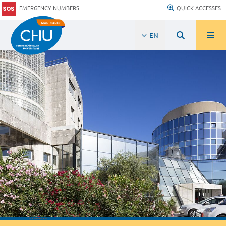
EMERGENCY NUMBERS
QUICK ACCESSES
EN