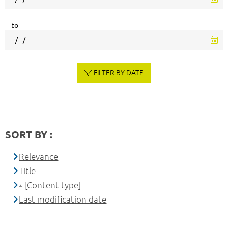
to
FILTER BY DATE
SORT BY :
Relevance
Title
[Content type]
Last modification date