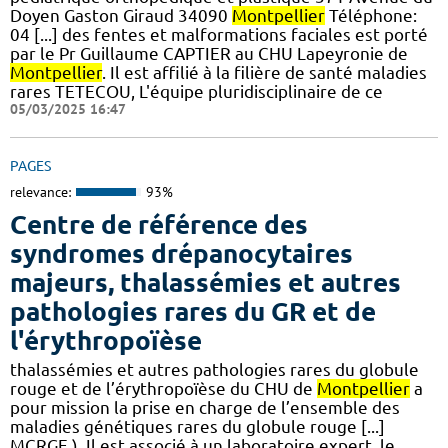
Doyen Gaston Giraud 34090
Montpellier
Téléphone:
04 [...] des fentes et malformations faciales est porté
par le Pr Guillaume CAPTIER au CHU Lapeyronie de
Montpellier
. Il est affilié à la filière de santé maladies
rares TETECOU, L'équipe pluridisciplinaire de ce
05/03/2025 16:47
PAGES
relevance:
93%
Centre de référence des
syndromes drépanocytaires
majeurs, thalassémies et autres
pathologies rares du GR et de
l'érythropoïèse
thalassémies et autres pathologies rares du globule
rouge et de l’érythropoïèse du CHU de
Montpellier
a
pour mission la prise en charge de l’ensemble des
maladies génétiques rares du globule rouge [...]
MCRGE ). Il est associé à un laboratoire expert, le