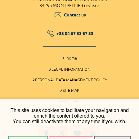
34295 MONTPELLIER cedex 5
Contact us
+33 04 67 33 67 33
home
LEGAL INFORMATION
PERSONAL DATA MANAGEMENT POLICY
SITE MAP
GLOSSARY
This site uses cookies to facilitate your navigation and
COOKIES MANAGEMENT
enrich the content offered to you.
You can still deactivate them at any time if you wish.