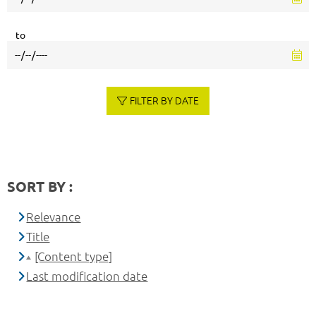
to
FILTER BY DATE
SORT BY :
Relevance
Title
[Content type]
Last modification date