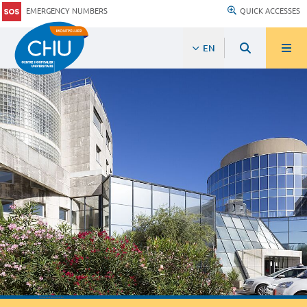
EMERGENCY NUMBERS
QUICK ACCESSES
EN