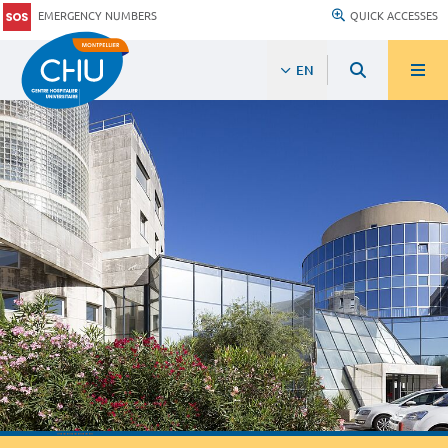
EMERGENCY NUMBERS
QUICK ACCESSES
EN