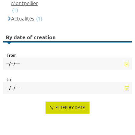
Montpellier
(1)
Actualités
(1)
By date of creation
From
to
FILTER BY DATE