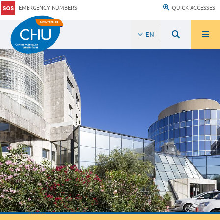
EMERGENCY NUMBERS
QUICK ACCESSES
EN