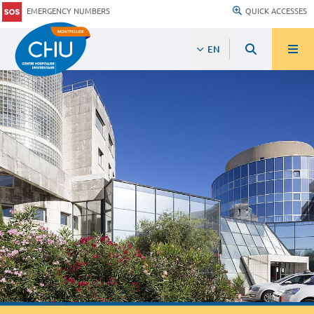
EMERGENCY NUMBERS
QUICK ACCESSES
EN