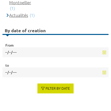
Montpellier
(1)
Actualités
(1)
By date of creation
From
to
FILTER BY DATE