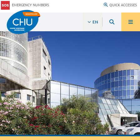
EMERGENCY NUMBERS
QUICK ACCESSES
EN