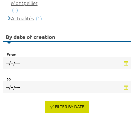
Montpellier
(1)
Actualités
(1)
By date of creation
From
to
FILTER BY DATE