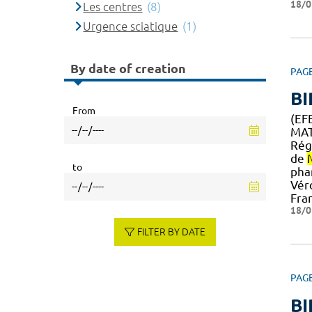
18/0
Les centres
(8)
Urgence sciatique
(1)
By date of creation
PAG
BI
From
(EF
MAT
Rég
de
to
pha
Vér
Fra
18/0
FILTER BY DATE
PAG
BI