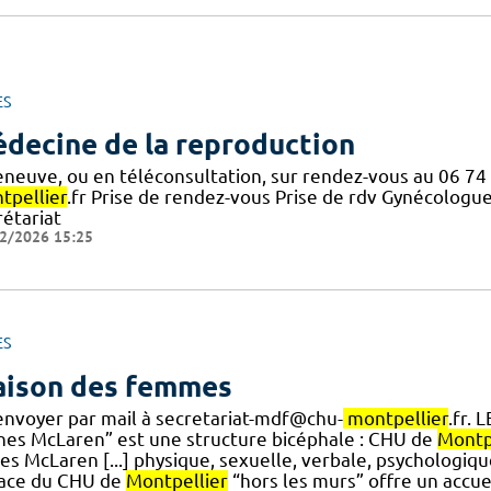
ES
decine de la reproduction
leneuve, ou en téléconsultation, sur rendez-vous au 06 74
tpellier
.fr Prise de rendez-vous Prise de rdv Gynécologue
rétariat
2/2026 15:25
ES
ison des femmes
renvoyer par mail à secretariat-mdf@chu-
montpellier
.fr.
nes McLaren” est une structure bicéphale : CHU de
Montp
s McLaren [...] physique, sexuelle, verbale, psychologiqu
ace du CHU de
Montpellier
“hors les murs” offre un accuei