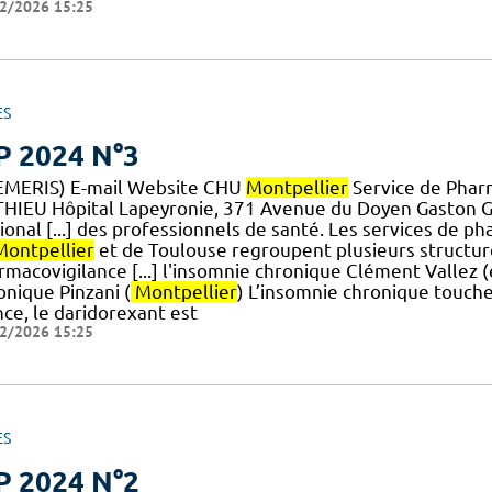
2/2026 15:25
ES
P 2024 N°3
EMERIS) E-mail Website CHU
Montpellier
Service de Pharm
HIEU Hôpital Lapeyronie, 371 Avenue du Doyen Gaston 
ional [...] des professionnels de santé. Les services de 
Montpellier
et de Toulouse regroupent plusieurs structur
rmacovigilance [...] l'insomnie chronique Clément Vallez (
onique Pinzani (
Montpellier
) L’insomnie chronique touche
nce, le daridorexant est
2/2026 15:25
ES
P 2024 N°2