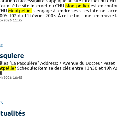
aration d'accessibilité s'applique au site Internet du CHU
formité Le site Internet du CHU
Montpellier
est en confor
CHU
Montpellier
s'engage à rendre ses sites Internet acce
005-102 du 11 février 2005. À cette fin, il met en œuvre l
3/2026 11:35
ES
squiere
illes "La Pasquière" Address: 7 Avenue du Docteur Pezet T
tpellier
Schedule: Remise des clés entre 13h30 et 19h Acc
i
4/2026 16:45
ES
tualités