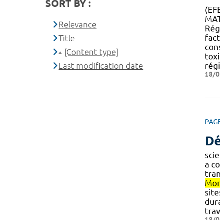
SORT BY :
(EF
MAT
Relevance
Régi
fac
Title
con
[Content type]
tox
Last modification date
rég
18/0
PAG
Dé
sci
a co
tra
Mon
sit
dur
trav
18/0