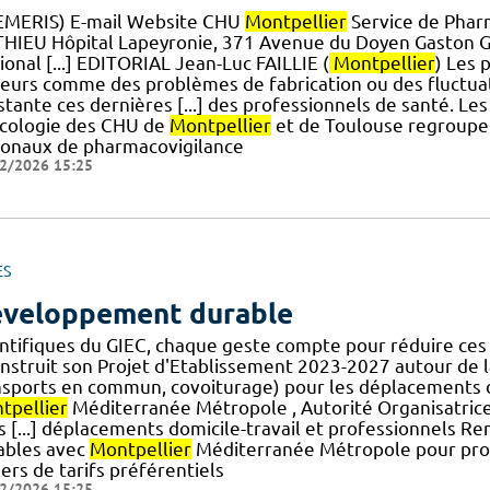
EMERIS) E-mail Website CHU
Montpellier
Service de Pharm
HIEU Hôpital Lapeyronie, 371 Avenue du Doyen Gaston 
onal [...] EDITORIAL Jean-Luc FAILLIE (
Montpellier
) Les 
teurs comme des problèmes de fabrication ou des fluctu
stante ces dernières [...] des professionnels de santé. L
icologie des CHU de
Montpellier
et de Toulouse regroupen
ionaux de pharmacovigilance
2/2026 15:25
ES
veloppement durable
entifiques du GIEC, chaque geste compte pour réduire ces 
nstruit son Projet d'Etablissement 2023-2027 autour de la
nsports en commun, covoiturage) pour les déplacements d
tpellier
Méditerranée Métropole , Autorité Organisatrice 
es [...] déplacements domicile-travail et professionnels 
ables avec
Montpellier
Méditerranée Métropole pour pro
ers de tarifs préférentiels
2/2026 15:25