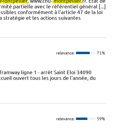
Montpellier
, www.chu-
montpellier
.fr. État de
mité partielle avec le référentiel général [...]
ssibles conformément à l'article 47 de la loi
a stratégie et les actions suivantes
relevance:
71%
ramway ligne 1 - arrêt Saint Eloi 34090
ueil ouvert tous les jours de l'année, du
relevance:
59%