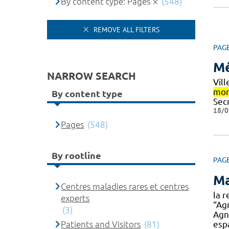
By content type: Pages
(548)
REMOVE ALL FILTERS
PAG
Mé
NARROW SEARCH
Vil
mon
By content type
Sec
18/0
Pages
(548)
By rootline
PAG
Ma
Centres maladies rares et centres
la 
experts
“Ag
(3)
Agne
Patients and Visitors
(81)
esp