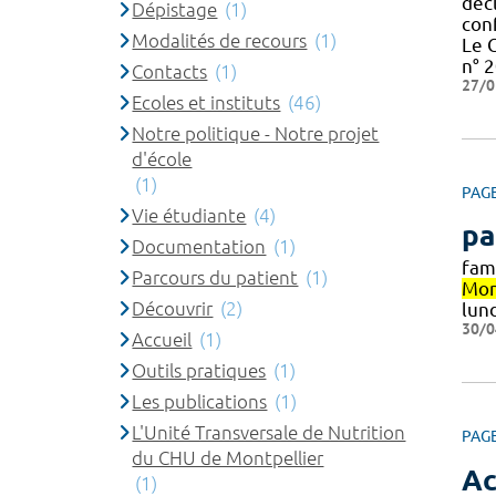
décl
Dépistage
(1)
con
Modalités de recours
(1)
Le 
n° 2
Contacts
(1)
27/0
Ecoles et instituts
(46)
Notre politique - Notre projet
d'école
(1)
PAG
Vie étudiante
(4)
pa
Documentation
(1)
fam
Parcours du patient
(1)
Mon
Découvrir
(2)
lund
30/0
Accueil
(1)
Outils pratiques
(1)
Les publications
(1)
L'Unité Transversale de Nutrition
PAG
du CHU de Montpellier
Ac
(1)