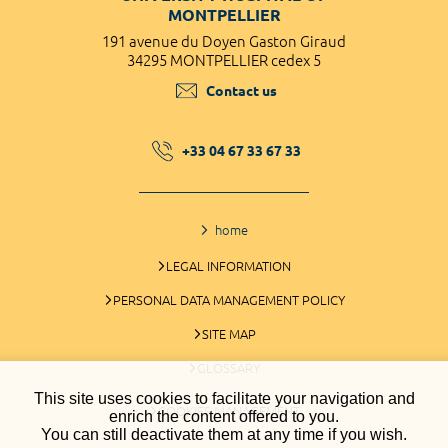
MONTPELLIER
191 avenue du Doyen Gaston Giraud
34295 MONTPELLIER cedex 5
Contact us
+33 04 67 33 67 33
home
LEGAL INFORMATION
PERSONAL DATA MANAGEMENT POLICY
SITE MAP
GLOSSARY
This site uses cookies to facilitate your navigation and
COOKIES MANAGEMENT
enrich the content offered to you.
You can still deactivate them at any time if you wish.