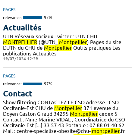
PAGES
relevance:
97%
Actualités
UTN Réseaux sociaux Twitter : UTN CHU_
MONTPELLIER
(@UTN_
Montpellier
) Pages du site
L'UTN du CHU de
Montpellier
Outils pratiques Les
publications Actualités
19/07/2024 12:29
PAGES
relevance:
97%
Contact
Show filtering CONTACTEZ LE CSO Adresse : CSO
Occitanie-Est CHU de
Montpellier
371 avenue du
Doyen Gaston Giraud 34295
Montpellier
cedex 5
Contact : Mme Marine VIDAL , Coordinatrice du CSO
Occitanie-Est [...] 33 57 43 Portable : 07 88 01 40 62
Mail : centre-specialise-obesite@chu-
montpellier
.fr