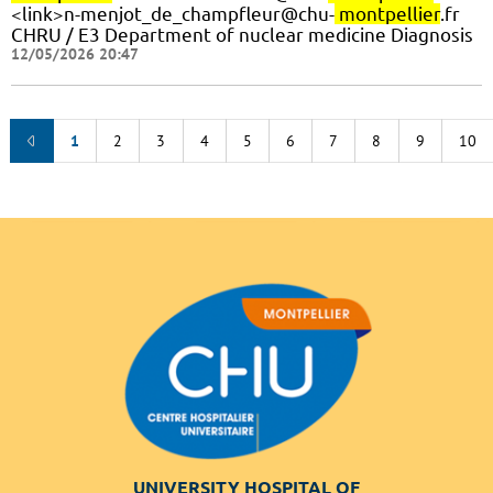
<link>n-menjot_de_champfleur@chu-
montpellier
.fr
CHRU / E3 Department of nuclear medicine Diagnosis
12/05/2026 20:47
1
2
3
4
5
6
7
8
9
10
UNIVERSITY HOSPITAL OF