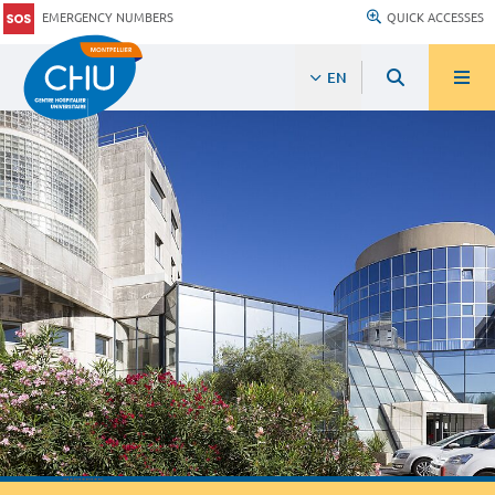
EMERGENCY NUMBERS
QUICK ACCESSES
EN