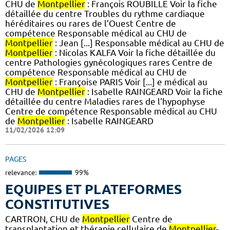
CHU de
Montpellier
: François ROUBILLE Voir la fiche
détaillée du centre Troubles du rythme cardiaque
héréditaires ou rares de l’Ouest Centre de
compétence Responsable médical au CHU de
Montpellier
: Jean [...] Responsable médical au CHU de
Montpellier
: Nicolas KALFA Voir la fiche détaillée du
centre Pathologies gynécologiques rares Centre de
compétence Responsable médical au CHU de
Montpellier
: Françoise PARIS Voir [...] e médical au
CHU de
Montpellier
: Isabelle RAINGEARD Voir la fiche
détaillée du centre Maladies rares de l'hypophyse
Centre de compétence Responsable médical au CHU
de
Montpellier
: Isabelle RAINGEARD
11/02/2026 12:09
PAGES
relevance:
99%
EQUIPES ET PLATEFORMES
CONSTITUTIVES
CARTRON, CHU de
Montpellier
Centre de
transplantation et thérapie cellulaire de
Montpellier
-