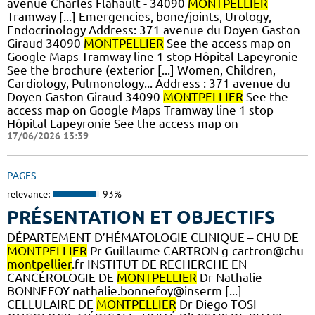
avenue Charles Flahault - 34090
MONTPELLIER
Tramway [...] Emergencies, bone/joints, Urology,
Endocrinology Address: 371 avenue du Doyen Gaston
Giraud 34090
MONTPELLIER
See the access map on
Google Maps Tramway line 1 stop Hôpital Lapeyronie
See the brochure (exterior [...] Women, Children,
Cardiology, Pulmonology... Address : 371 avenue du
Doyen Gaston Giraud 34090
MONTPELLIER
See the
access map on Google Maps Tramway line 1 stop
Hôpital Lapeyronie See the access map on
17/06/2026 13:39
PAGES
relevance:
93%
PRÉSENTATION ET OBJECTIFS
DÉPARTEMENT D’HÉMATOLOGIE CLINIQUE – CHU DE
MONTPELLIER
Pr Guillaume CARTRON g-cartron@chu-
montpellier
.fr INSTITUT DE RECHERCHE EN
CANCÉROLOGIE DE
MONTPELLIER
Dr Nathalie
BONNEFOY nathalie.bonnefoy@inserm [...]
CELLULAIRE DE
MONTPELLIER
Dr Diego TOSI