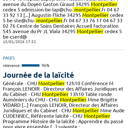
avenue du Doyen Gaston Giraud 34295
Montpellier
cedex 5 admission-be-lap@chu-
montpellier
.fr 04 67
33 92 13 [...] Augustin Fliche 34295
Montpellier
cedex
5 be-ste@chu-
montpellier
.fr 04 67 33 76 17 04 67 33
02 76 Centre de Soins Dentaires Accueil facturation
545 avenue du Pr JL Viala 34295
Montpellier
cedex 5
be-cserd@
15/01/2026 17:52
PAGES
relevance:
96%
Journée de la laïcité
Générale - CHU
Montpellier
12h10 Conférence M
François LENOIR - Directeur des Affaires Juridiques et
du Cabinet - CHU
Montpellier
13h10 Table ronde
Aumôniers du CHU - CHU
Montpellier
Mme Brigitte
VIDARD [...] François LENOIR, Directeur des Affaires
Juridiques et du Cabinet - CHU
Montpellier
Mme Aude
CUDENNEC, Référente laïcité - CHU
Montpellier
Programme Histoire de la laïcité : Apprendre du passé
pour vivre ensemble [...] suivante :