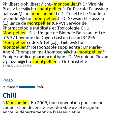
Philibert c-philibert@chu-
montpellier
.fr Dr Virginie
Bres v-bres@chu-
montpellier
.fr Dr Pascale Palassin p-
palassin@chu-
montpellier
.fr Dr Cosette Le Souder c-
lesouder@chu-
montpellier
.fr Dr Sawsan El Hussein
[...] lance de
Montpellier
(CRPV) Service de
Pharmacologie Médicale et Toxicologie CHU
Montpellier
- Site Unique de Biologie Boite au lettre
n°5 371 avenue du Doyen Gaston Giraud 34295
Montpellier
cedex 5 Tel [...] jl-faillie@chu-
montpellier
.fr Responsable suppléante : Dr Marie-
André Thompson ma-thompson@chu-
montpellier
.fr
Equipe médico-pharmaceutique : Dr Véronique Pinzani
v-pinzani@chu-
montpellier
.fr Dr Christelle
18/02/2026 15:53
PAGES
relevance:
96%
Chili
à
Montpellier
. En 2009, une convention pour une «
coopération décentralisée durable » a été signée
entre le département de l’Hérault et le