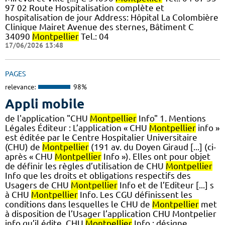
97 02 Route Hospitalisation complète et
hospitalisation de jour Address: Hôpital La Colombière
Clinique Mairet Avenue des sternes, Bâtiment C
34090
Montpellier
Tel.: 04
17/06/2026 13:48
PAGES
relevance:
98%
Appli mobile
de l'application "CHU
Montpellier
Info" 1. Mentions
Légales Éditeur : L’application « CHU
Montpellier
info »
est éditée par le Centre Hospitalier Universitaire
(CHU) de
Montpellier
(191 av. du Doyen Giraud [...] (ci-
après « CHU
Montpellier
Info »). Elles ont pour objet
de définir les règles d’utilisation de CHU
Montpellier
Info que les droits et obligations respectifs des
Usagers de CHU
Montpellier
Info et de l’Editeur [...] s
à CHU
Montpellier
Info. Les CGU définissent les
conditions dans lesquelles le CHU de
Montpellier
met
à disposition de l’Usager l’application CHU Montpelier
info qu’il édite. CHU
Montpellier
Info : désigne