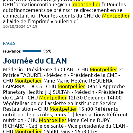
DRHformationcontinue@chu-
montpellier
.fr Pour les
autofinancements se préinscrire directement en se
connectant ici . Pour les agents du CHU de
Montpellier
à l’aide de l’imprimé « bulletin d’
10/10/2024 17:19
PAGES
relevance:
96%
Journée du CLAN
Médecin - Présidente du CLAN – CHU
Montpellier
Pr
Patrice TAOUREL - Médecin - Président de la CME -
CHU
Montpellier
Mme Marie Hélène REQUENA
LAPARRA – DCGS - CHU
Montpellier
09h15 Approche
Planetary Health: [...] SULTAN - Médecin - Présidente
du CLAN – CHU
Montpellier
12h30 Déjeuner 14h00
Végétalisation de l’assiette en institution Service
Restauration – CHU
Montpellier
15h00 Référents
nutrition : leurs rôles, leurs [...] leurs actions Référent
nutrition - CHU
Montpellier
Mme Celine DUPY
RICHARD - Cadre de santé - Vice présidente du CLAN -
CHU
Montpellier
16h00 Pause 16h30 Les