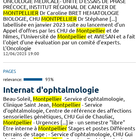
ONCOLOGIE MÉDICALE- UNITÉ D'ESSAIS DE PHASE
PRÉCOCE, INSTITUT RÉGIONAL DE CANCER DE
MONTPELLIER
Dr Caroline BRET HEMATOLOGIE
BIOLOGIE, CHU
MONTPELLIER
Dr Stéphane [...]
labellisée en janvier 2023 suite au lancement d’un
Appel d’offres par les CHU de
Montpellier
et de
Nîmes, l’Université de
Montpellier
et AVIESAN et a fait
l'objet d'une évaluation par un comité d’experts.
L’Oncologie
12/06/2025 19:00
PAGES
relevance:
93%
Internat d'ophtalmologie
Beau-Soleil,
Montpellier
-Service d'ophtalmologie,
Clinique Saint Jean,
Montpellier
- Service
d'ophtalmologie, Centre de référence des affections
sensorielles génétiques, CHU Gui de Chauliac,
Montpellier
- Urgences [...] ie - un semestre "libre"
Être interne à
Montpellier
Stages et postes Différents
terrains de stage : - Service d'ophtalmologie, CHU Gui