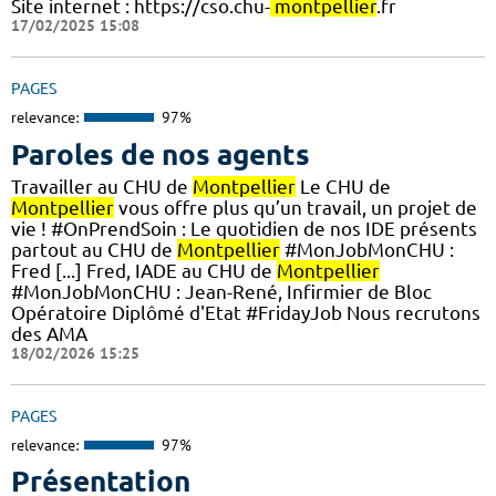
Site internet : https://cso.chu-
montpellier
.fr
17/02/2025 15:08
PAGES
relevance:
97%
Paroles de nos agents
Travailler au CHU de
Montpellier
Le CHU de
Montpellier
vous offre plus qu’un travail, un projet de
vie ! #OnPrendSoin : Le quotidien de nos IDE présents
partout au CHU de
Montpellier
#MonJobMonCHU :
Fred [...] Fred, IADE au CHU de
Montpellier
#MonJobMonCHU : Jean-René, Infirmier de Bloc
Opératoire Diplômé d'Etat #FridayJob Nous recrutons
des AMA
18/02/2026 15:25
PAGES
relevance:
97%
Présentation