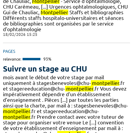
de Chauliac,
Montpellier
- Service d'ophtalmologie,
CHU Carémeau, [...] Urgences ophtalmologiques, CHU
Gui de Chauliac,
Montpellier
Staffs et bibliographies
Différents staffs hospitalo-universitaires et séances
de bibliographies sont organisées par le service
d'ophtalmologie
18/02/2026 15:25
PAGES
relevance:
93%
Suivre un stage au CHU
mois avant le début de votre stage par mail
uniquement à stagesbenevoles@chu-
montpellier
.fr
et stagereeducation@chu-
montpellier
.fr Vous devez
impérativement dépendre d'un établissement
d’enseignement . Pièces [...] par toutes les parties
ainsi que la charte, par mail à : stagesbenevoles@chu-
montpellier
.fr et stagereeducation@chu-
montpellier
.fr Prendre contact avec votre tuteur de
stage pour organiser votre venue Le [...] convention
de votre établissement d’enseignement par mail à :