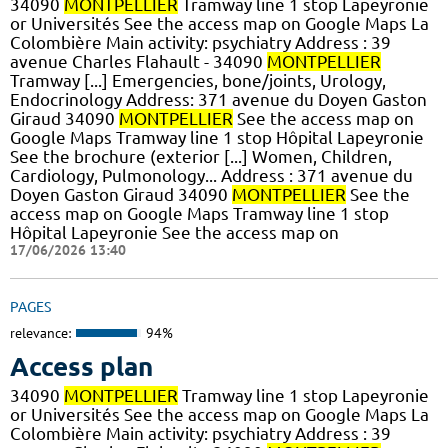
34090
MONTPELLIER
Tramway line 1 stop Lapeyronie
or Universités See the access map on Google Maps La
Colombière Main activity: psychiatry Address : 39
avenue Charles Flahault - 34090
MONTPELLIER
Tramway [...] Emergencies, bone/joints, Urology,
Endocrinology Address: 371 avenue du Doyen Gaston
Giraud 34090
MONTPELLIER
See the access map on
Google Maps Tramway line 1 stop Hôpital Lapeyronie
See the brochure (exterior [...] Women, Children,
Cardiology, Pulmonology... Address : 371 avenue du
Doyen Gaston Giraud 34090
MONTPELLIER
See the
access map on Google Maps Tramway line 1 stop
Hôpital Lapeyronie See the access map on
17/06/2026 13:40
PAGES
relevance:
94%
Access plan
34090
MONTPELLIER
Tramway line 1 stop Lapeyronie
or Universités See the access map on Google Maps La
Colombière Main activity: psychiatry Address : 39