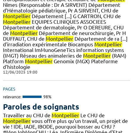
Nîmes (Responsable : Dr A SIRVENT) Département
d’Hématologie pédiatrique, Pr A SIRVENT, CHU de
Montpellier
Département [...] G CARTRON, CHU de
Montpellier
EQUIPES CLINIQUES ASSOCIEES
Département de dermatologie, Pr O DEREURE, CHU
de
Montpellier
Département de neurochirurgie, Pr H
DUFFAUT, CHU de
Montpellier
Département de ra [...]
d'irradiation expérimentale Biocampus
Montpellier
International ImMunoGeneTics information systems
(IMGT) Réseau des animaleries de
Montpellier
(RAM)
Platform
Montpellier
Genomix (MGX) Plateforme
d'histologie
12/06/2025 19:00
PAGES
relevance:
98%
Paroles de soignants
Travailler au CHU de
Montpellier
Le CHU de
Montpellier
vous offre plus qu’un travail, un projet de
vie ! IDE, IADE, IBODE, pourquoi bosser au CHU ?
#MonJobMonCHU : Léa, Infirmière Diplômée d'Etat