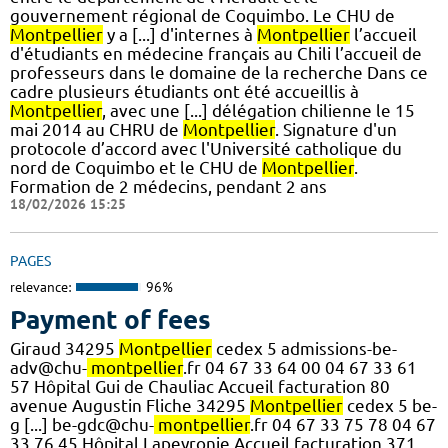
gouvernement régional de Coquimbo. Le CHU de
Montpellier
y a [...] d'internes à
Montpellier
l’accueil
d'étudiants en médecine français au Chili l’accueil de
professeurs dans le domaine de la recherche Dans ce
cadre plusieurs étudiants ont été accueillis à
Montpellier
, avec une [...] délégation chilienne le 15
mai 2014 au CHRU de
Montpellier
. Signature d'un
protocole d’accord avec l'Université catholique du
nord de Coquimbo et le CHU de
Montpellier
.
Formation de 2 médecins, pendant 2 ans
18/02/2026 15:25
PAGES
relevance:
96%
Payment of fees
Giraud 34295
Montpellier
cedex 5 admissions-be-
adv@chu-
montpellier
.fr 04 67 33 64 00 04 67 33 61
57 Hôpital Gui de Chauliac Accueil facturation 80
avenue Augustin Fliche 34295
Montpellier
cedex 5 be-
g [...] be-gdc@chu-
montpellier
.fr 04 67 33 75 78 04 67
33 76 45 Hôpital Lapeyronie Accueil facturation 371