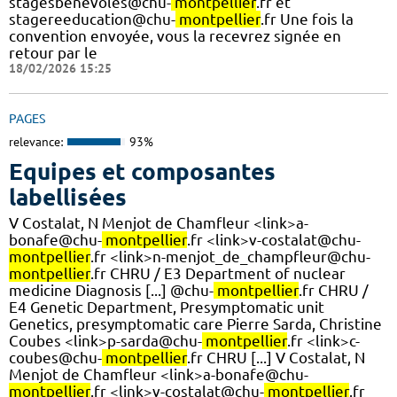
stagesbenevoles@chu-
montpellier
.fr et
stagereeducation@chu-
montpellier
.fr Une fois la
convention envoyée, vous la recevrez signée en
retour par le
18/02/2026 15:25
PAGES
relevance:
93%
Equipes et composantes
labellisées
V Costalat, N Menjot de Chamfleur <link>a-
bonafe@chu-
montpellier
.fr <link>v-costalat@chu-
montpellier
.fr <link>n-menjot_de_champfleur@chu-
montpellier
.fr CHRU / E3 Department of nuclear
medicine Diagnosis [...] @chu-
montpellier
.fr CHRU /
E4 Genetic Department, Presymptomatic unit
Genetics, presymptomatic care Pierre Sarda, Christine
Coubes <link>p-sarda@chu-
montpellier
.fr <link>c-
coubes@chu-
montpellier
.fr CHRU [...] V Costalat, N
Menjot de Chamfleur <link>a-bonafe@chu-
montpellier
.fr <link>v-costalat@chu-
montpellier
.fr