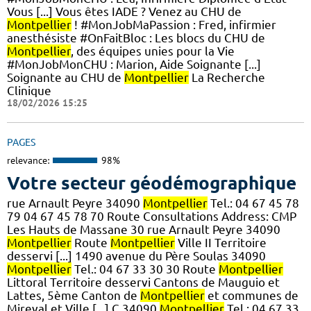
Vous [...] Vous êtes IADE ? Venez au CHU de
Montpellier
! #MonJobMaPassion : Fred, infirmier
anesthésiste #OnFaitBloc : Les blocs du CHU de
Montpellier
, des équipes unies pour la Vie
#MonJobMonCHU : Marion, Aide Soignante [...]
Soignante au CHU de
Montpellier
La Recherche
Clinique
18/02/2026 15:25
PAGES
relevance:
98%
Votre secteur géodémographique
rue Arnault Peyre 34090
Montpellier
Tel.: 04 67 45 78
79 04 67 45 78 70 Route Consultations Address: CMP
Les Hauts de Massane 30 rue Arnault Peyre 34090
Montpellier
Route
Montpellier
Ville II Territoire
desservi [...] 1490 avenue du Père Soulas 34090
Montpellier
Tel.: 04 67 33 30 30 Route
Montpellier
Littoral Territoire desservi Cantons de Mauguio et
Lattes, 5ème Canton de
Montpellier
et communes de
Mireval et Ville [...] C 34090
Montpellier
Tel.: 04 67 33