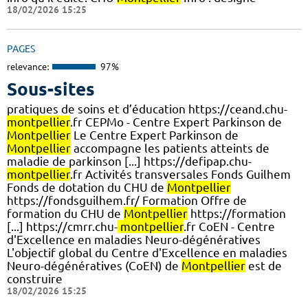
18/02/2026 15:25
PAGES
relevance:
97%
Sous-sites
pratiques de soins et d’éducation https://ceand.chu-
montpellier
.fr CEPMo - Centre Expert Parkinson de
Montpellier
Le Centre Expert Parkinson de
Montpellier
accompagne les patients atteints de
maladie de parkinson [...] https://defipap.chu-
montpellier
.fr Activités transversales Fonds Guilhem
Fonds de dotation du CHU de
Montpellier
https://fondsguilhem.fr/ Formation Offre de
formation du CHU de
Montpellier
https://formation
[...] https://cmrr.chu-
montpellier
.fr CoEN - Centre
d'Excellence en maladies Neuro-dégénératives
L'objectif global du Centre d'Excellence en maladies
Neuro-dégénératives (CoEN) de
Montpellier
est de
construire
18/02/2026 15:25