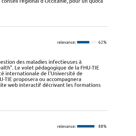
conseil régional d’Occitanie, pour un quota
relevance:
62%
uestion des maladies infectieuses à
ealth". Le volet pédagogique de la FHU-TIE
ilité internationale de l'Université de
FHU-TIE proposera ou accompagnera
ite web interactif décrivant les formations
relevance:
88%