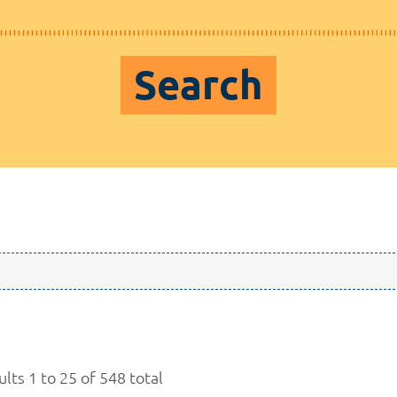
Search
lts 1 to 25 of 548 total