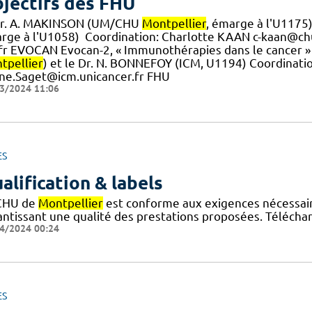
jectifs des FHU
Dr. A. MAKINSON (UM/CHU
Montpellier
, émarge à l'U1175
rge à l'U1058) ​ Coordination: Charlotte KAAN c-kaan@ch
.] fr EVOCAN Evocan-2, « Immunothérapies dans le cancer
tpellier
) et le Dr. N. BONNEFOY (ICM, U1194) Coordinati
ine.Saget@icm.unicancer.fr FHU
3/2024 11:06
ES
alification & labels
CHU de
Montpellier
est conforme aux exigences nécessaires
antissant une qualité des prestations proposées. Téléchar
4/2024 00:24
ES