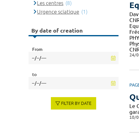
Les centres
(8)
Eq
Urgence sciatique
(1)
Dav
CNR
Equ
By date of creation
Fré
PHY
Phy
CNR
From
24/0
to
PAG
Qu
FILTER BY DATE
Le 
gar
10/0