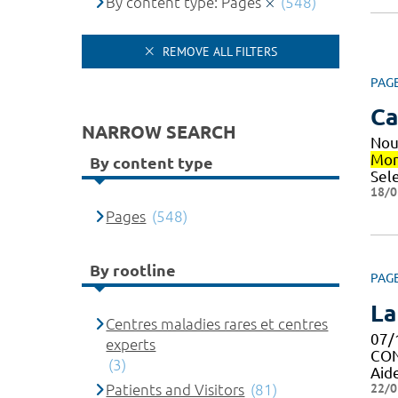
By content type: Pages
(548)
REMOVE ALL FILTERS
PAG
Ca
NARROW SEARCH
Nou
Mon
By content type
Sel
18/0
Pages
(548)
By rootline
PAG
La
Centres maladies rares et centres
07/
experts
CON
(3)
Aid
22/0
Patients and Visitors
(81)