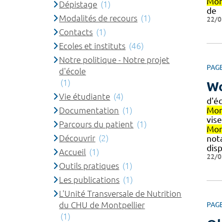
Mon
Dépistage
(1)
de
Modalités de recours
(1)
22/0
Contacts
(1)
Ecoles et instituts
(46)
Notre politique - Notre projet
PAG
d'école
(1)
Wo
Vie étudiante
(4)
d'é
Documentation
(1)
Mon
vise
Parcours du patient
(1)
Mon
Découvrir
(2)
nota
dis
Accueil
(1)
22/0
Outils pratiques
(1)
Les publications
(1)
L'Unité Transversale de Nutrition
du CHU de Montpellier
PAG
(1)