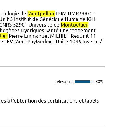
ctiologie de
Montpellier
IRIM UMR 9004 -
it 5 Institut de Génétique Humaine IGH
 CNRS 5290 - Université de
Montpellier
thogènes Hydriques Santé Environnement
lier
Pierre Emmanuel MILHIET ResUnit 11
les EV-Med- PhyMedexp Unité 1046 Inserm /
relevance:
80%
 à l'obtention des certifications et labels