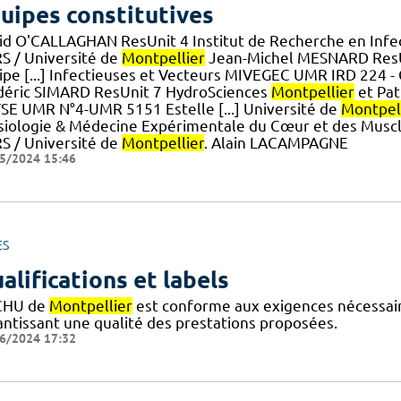
uipes constitutives
id O'CALLAGHAN ResUnit 4 Institut de Recherche en Infe
S / Université de
Montpellier
Jean-Michel MESNARD ResUn
ipe [...] Infectieuses et Vecteurs MIVEGEC UMR IRD 224 -
déric SIMARD ResUnit 7 HydroSciences
Montpellier
et Pa
SE UMR N°4-UMR 5151 Estelle [...] Université de
Montpel
siologie & Médecine Expérimentale du Cœur et des Musc
S / Université de
Montpellier
. Alain LACAMPAGNE
5/2024 15:46
ES
alifications et labels
CHU de
Montpellier
est conforme aux exigences nécessaires
antissant une qualité des prestations proposées.
6/2024 17:32