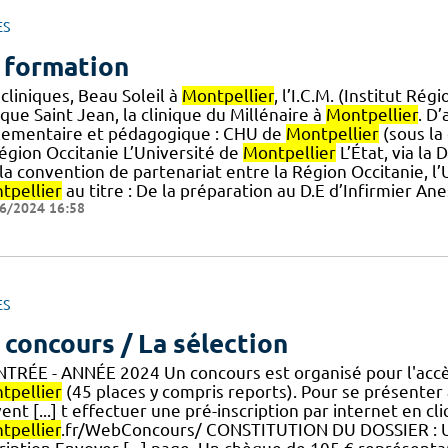
ES
 formation
cliniques, Beau Soleil à
Montpellier
, l’I.C.M. (Institut Ré
ique Saint Jean, la clinique du Millénaire à
Montpellier
. D’
lementaire et pédagogique : CHU de
Montpellier
(sous la
Région Occitanie L’Université de
Montpellier
L’État, via la 
la convention de partenariat entre la Région Occitanie, l
tpellier
au titre : De la préparation au D.E d’Infirmier A
6/2024 16:58
ES
 concours / La sélection
NTRÉE - ANNÉE 2024 Un concours est organisé pour l'accès 
tpellier
(45 places y compris reports). Pour se présenter
ent [...] t effectuer une pré-inscription par internet en cliq
tpellier
.fr/WebConcours/ CONSTITUTION DU DOSSIER : Un