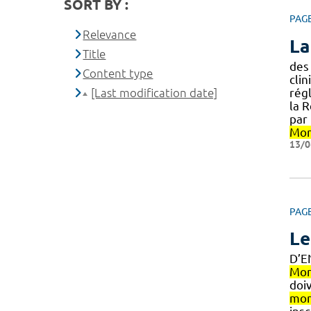
SORT BY :
PAG
Relevance
La
Title
des 
Content type
clin
[Last modification date]
rég
la 
par 
Mon
13/0
PAG
Le
D’E
Mon
doiv
mon