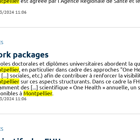
tpellier
est agréée par l’Agence Régionale de Santé et le 
3/2024 11:06
ES
rk packages
coles doctorales et diplômes universitaires abordent la q
tpellier
, en particulier dans cadre des approches "One H
 [...] sociales, etc.) afin de contribuer à renforcer la visib
tpellier
sur ces aspects structurants. Dans ce cadre la 
mment des [...] scientifique « One Health » annuelle, un s
ponibles à
Montpellier
.
3/2024 11:06
ES