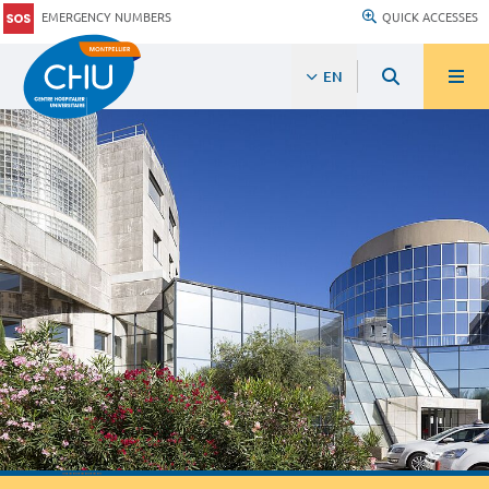
EMERGENCY NUMBERS
QUICK ACCESSES
EN