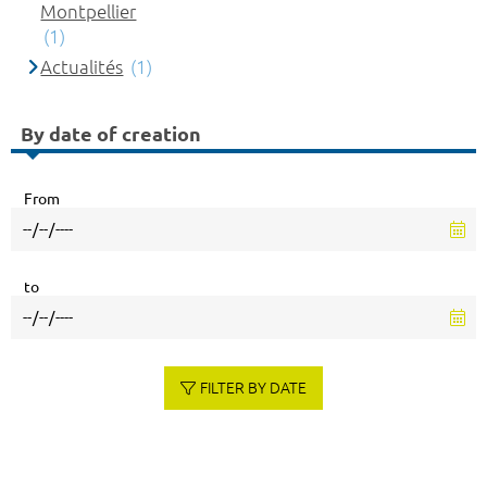
Montpellier
(1)
Actualités
(1)
By date of creation
From
to
FILTER BY DATE