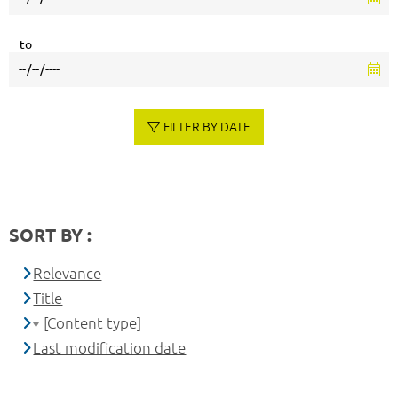
to
FILTER BY DATE
SORT BY :
Relevance
Title
[Content type]
Last modification date