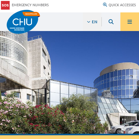
EMERGENCY NUMBERS
QUICK ACCESSES
EN