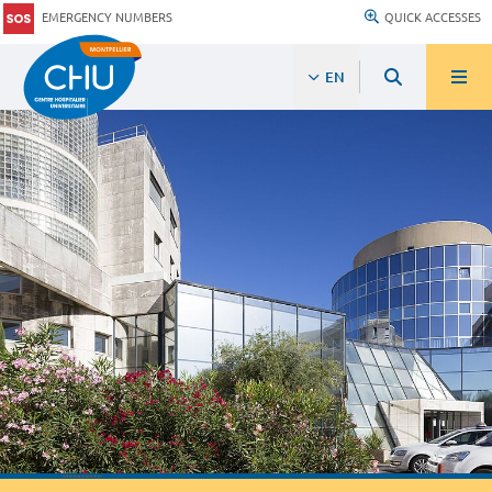
EMERGENCY NUMBERS
QUICK ACCESSES
EN