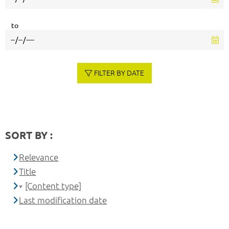
to
FILTER BY DATE
SORT BY :
Relevance
Title
[Content type]
Last modification date