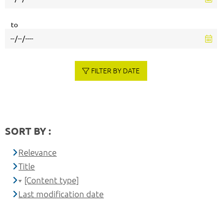
to
FILTER BY DATE
SORT BY :
Relevance
Title
[Content type]
Last modification date