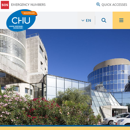
EMERGENCY NUMBERS
QUICK ACCESSES
EN