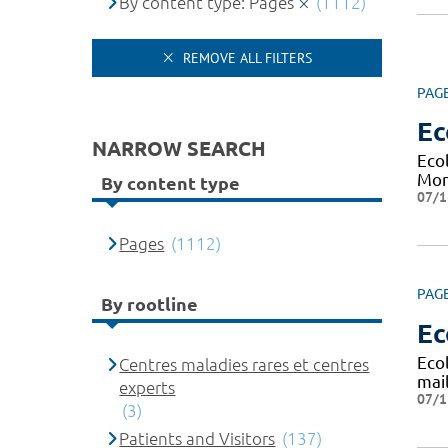
By content type: Pages
(1112)
REMOVE ALL FILTERS
PAG
Ec
NARROW SEARCH
Eco
Mon
By content type
07/1
Pages
(1112)
PAG
By rootline
Ec
Eco
Centres maladies rares et centres
mai
experts
07/1
(3)
Patients and Visitors
(137)