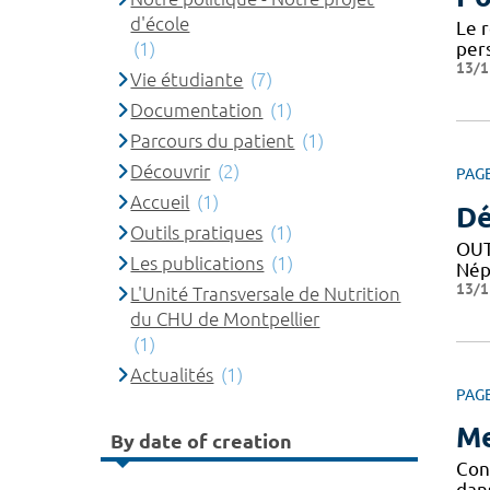
d'école
Le 
(1)
per
13/1
Vie étudiante
(7)
Documentation
(1)
Parcours du patient
(1)
Découvrir
(2)
PAG
Accueil
(1)
Dé
Outils pratiques
(1)
OUT
Les publications
(1)
Nép
13/1
L'Unité Transversale de Nutrition
du CHU de Montpellier
(1)
Actualités
(1)
PAG
Me
By date of creation
Conf
dan