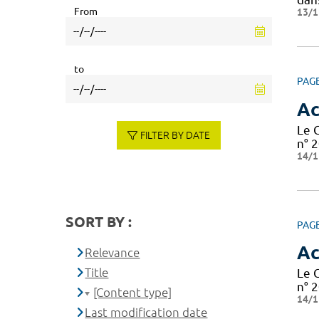
From
13/1
to
PAG
Ac
Le 
FILTER BY DATE
n° 2
14/1
SORT BY :
PAG
Ac
Relevance
Title
Le 
n° 2
[Content type]
14/1
Last modification date