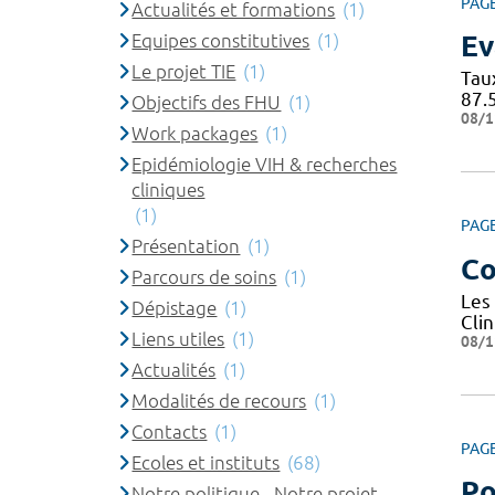
PAG
Actualités et formations
(1)
Equipes constitutives
(1)
Ev
Le projet TIE
(1)
Tau
87.
Objectifs des FHU
(1)
08/1
Work packages
(1)
Epidémiologie VIH & recherches
cliniques
(1)
PAG
Présentation
(1)
Co
Parcours de soins
(1)
Les
Dépistage
(1)
Cli
Liens utiles
(1)
08/1
Actualités
(1)
Modalités de recours
(1)
Contacts
(1)
PAG
Ecoles et instituts
(68)
Po
Notre politique - Notre projet