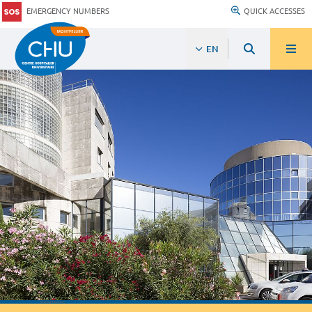
EMERGENCY NUMBERS
QUICK ACCESSES
EN