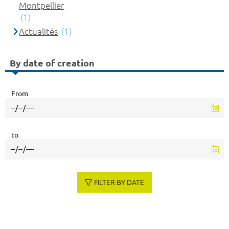
Montpellier
(1)
Actualités
(1)
By date of creation
From
to
FILTER BY DATE