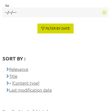
to
FILTER BY DATE
SORT BY :
Relevance
Title
[Content type]
Last modification date