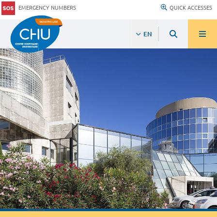
EMERGENCY NUMBERS
QUICK ACCESSES
EN