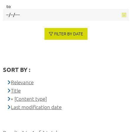
to
FILTER BY DATE
SORT BY :
Relevance
Title
[Content type]
Last modification date