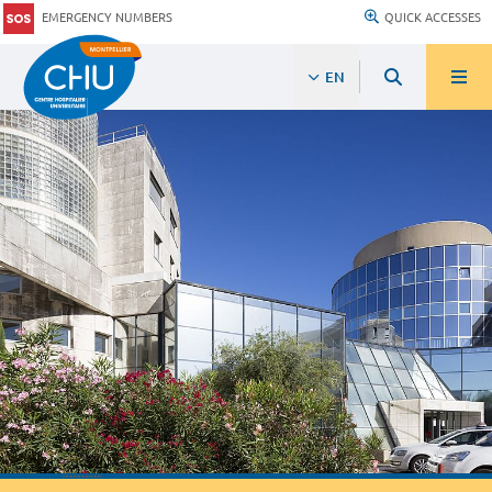
EMERGENCY NUMBERS
QUICK ACCESSES
EN