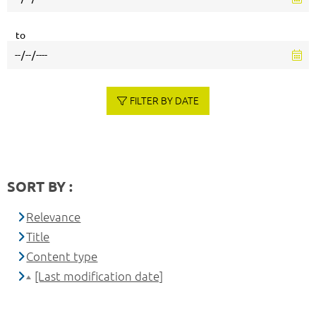
to
FILTER BY DATE
SORT BY :
Relevance
Title
Content type
[Last modification date]