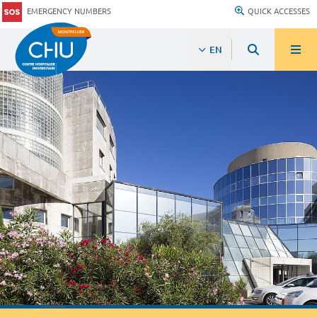
EMERGENCY NUMBERS
QUICK ACCESSES
EN