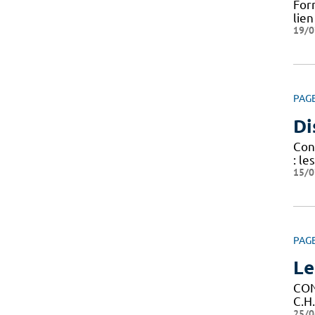
For
lie
19/0
PAG
Di
Cond
: le
15/0
PAG
Le
CON
C.H
25/0