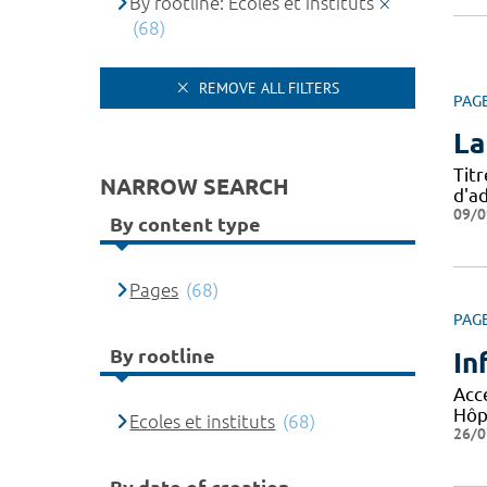
By rootline: Ecoles et instituts
(68)
REMOVE ALL FILTERS
PAG
La
Tit
NARROW SEARCH
d'ad
09/0
By content type
Pages
(68)
PAG
By rootline
In
Accé
Hôpi
Ecoles et instituts
(68)
26/0