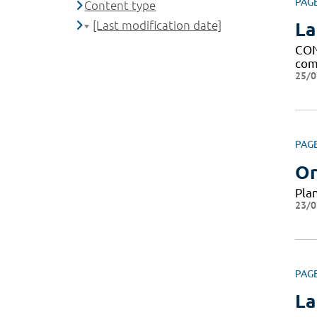
PAG
Content type
[Last modification date]
La
CON
comp
25/0
PAG
Or
Pla
23/0
PAG
La