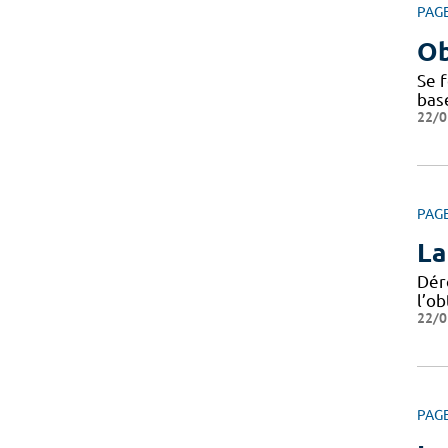
PAG
Ob
Se f
bas
22/0
PAG
La
Dér
l’ob
22/0
PAG