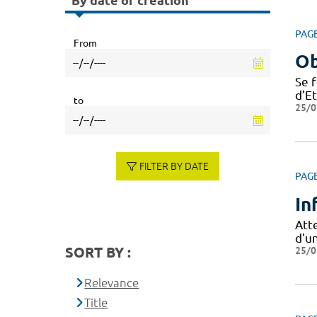
By date of creation
PAG
From
Ob
Se 
d’E
to
25/0
FILTER BY DATE
PAG
In
Att
d'u
SORT BY :
25/0
Relevance
Title