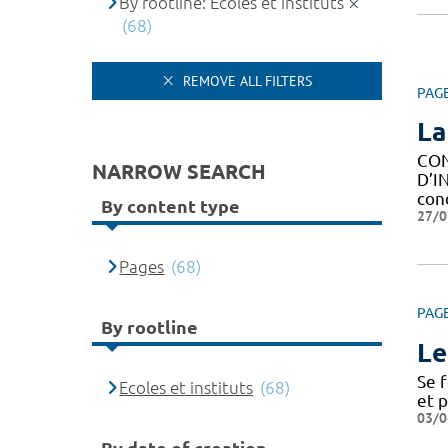
By rootline: Ecoles et instituts
(68)
REMOVE ALL FILTERS
PAG
La
CON
NARROW SEARCH
D’I
con
By content type
27/0
Pages
(68)
PAG
By rootline
Le
Se 
Ecoles et instituts
(68)
et 
03/0