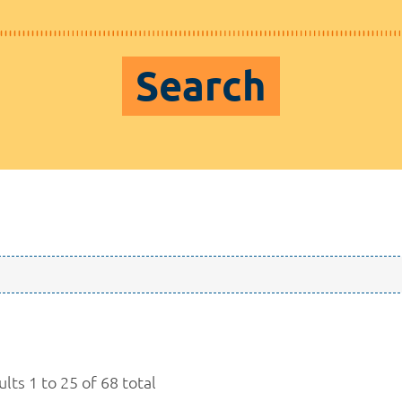
Search
lts 1 to 25 of 68 total