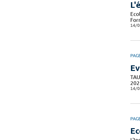
L'
Eco
For
14/0
PAG
Ev
TAU
202
14/0
PAG
Ec
L'I