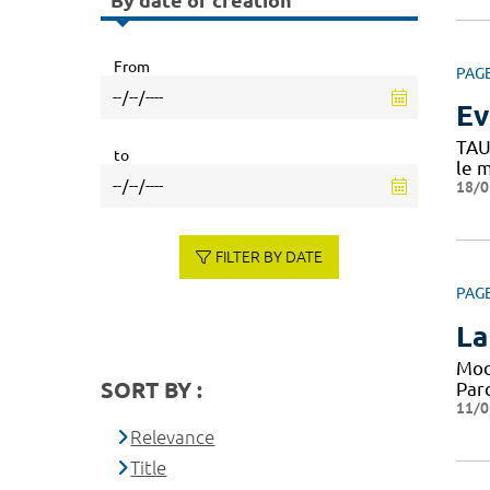
By date of creation
From
PAG
Ev
TAU
to
le 
18/0
FILTER BY DATE
PAG
La
Mod
SORT BY :
Par
11/0
Relevance
Title