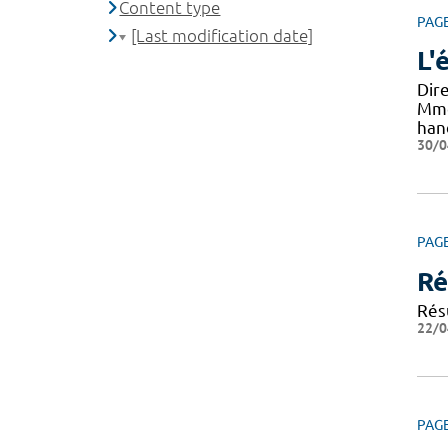
Content type
PAG
[Last modification date]
L'
Dir
Mme
han
30/0
PAG
Ré
Résu
22/0
PAG