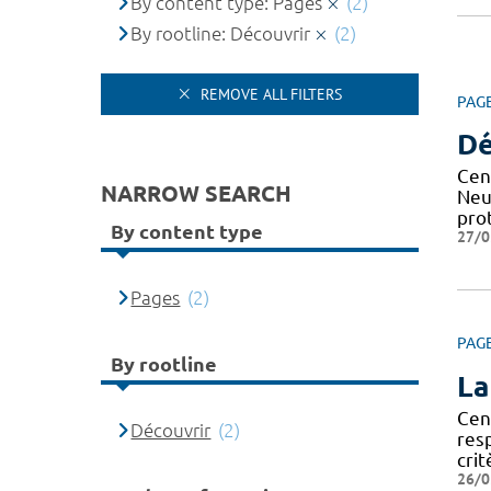
By content type: Pages
(2)
By rootline: Découvrir
(2)
REMOVE ALL FILTERS
PAG
Dé
Cen
NARROW SEARCH
Neu
pro
By content type
27/0
Pages
(2)
PAG
By rootline
La
Cen
Découvrir
(2)
res
crit
26/0