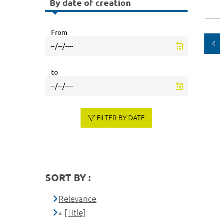
By date of creation
From
to
FILTER BY DATE
SORT BY :
Relevance
[Title]