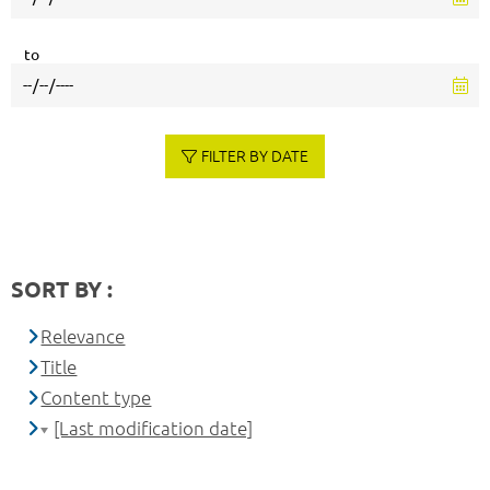
to
FILTER BY DATE
SORT BY :
Relevance
Title
Content type
[Last modification date]