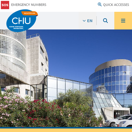
EMERGENCY NUMBERS
QUICK ACCESSES
EN