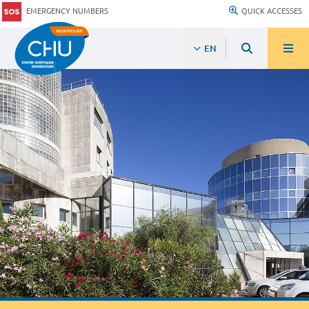
EMERGENCY NUMBERS
QUICK ACCESSES
EN