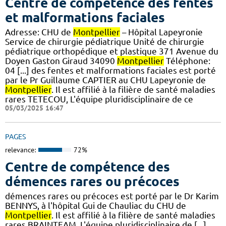
Centre de compétence des fentes
et malformations faciales
Adresse: CHU de
Montpellier
– Hôpital Lapeyronie
Service de chirurgie pédiatrique Unité de chirurgie
pédiatrique orthopédique et plastique 371 Avenue du
Doyen Gaston Giraud 34090
Montpellier
Téléphone:
04 [...] des fentes et malformations faciales est porté
par le Pr Guillaume CAPTIER au CHU Lapeyronie de
Montpellier
. Il est affilié à la filière de santé maladies
rares TETECOU, L'équipe pluridisciplinaire de ce
05/03/2025 16:47
PAGES
relevance:
72%
Centre de compétence des
démences rares ou précoces
démences rares ou précoces est porté par le Dr Karim
BENNYS, à l'hôpital Gui de Chauliac du CHU de
Montpellier
. Il est affilié à la filière de santé maladies
rares BRAINTEAM. L'équipe pluridisciplinaire de [...]