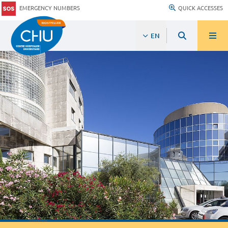
EMERGENCY NUMBERS
QUICK ACCESSES
EN