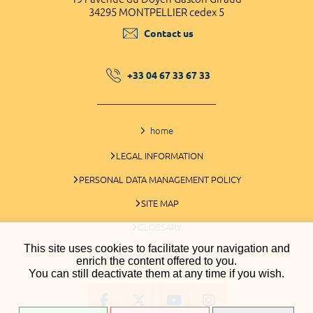
34295 MONTPELLIER cedex 5
Contact us
+33 04 67 33 67 33
home
LEGAL INFORMATION
PERSONAL DATA MANAGEMENT POLICY
SITE MAP
GLOSSARY
This site uses cookies to facilitate your navigation and
COOKIES MANAGEMENT
enrich the content offered to you.
You can still deactivate them at any time if you wish.