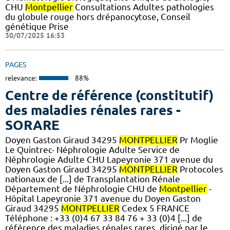
CHU
Montpellier
Consultations Adultes pathologies
du globule rouge hors drépanocytose, Conseil
génétique Prise
30/07/2025 16:53
PAGES
relevance:
88%
Centre de référence (constitutif)
des maladies rénales rares -
SORARE
Doyen Gaston Giraud 34295
MONTPELLIER
Pr Moglie
Le Quintrec- Néphrologie Adulte Service de
Néphrologie Adulte CHU Lapeyronie 371 avenue du
Doyen Gaston Giraud 34295
MONTPELLIER
Protocoles
nationaux de [...] de Transplantation Rénale
Département de Néphrologie CHU de
Montpellier
-
Hôpital Lapeyronie 371 avenue du Doyen Gaston
Giraud 34295
MONTPELLIER
Cedex 5 FRANCE
Téléphone : +33 (0)4 67 33 84 76 + 33 (0)4 [...] de
référence des maladies rénales rares, dirigé par le