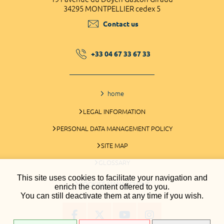
34295 MONTPELLIER cedex 5
Contact us
+33 04 67 33 67 33
home
LEGAL INFORMATION
PERSONAL DATA MANAGEMENT POLICY
SITE MAP
GLOSSARY
This site uses cookies to facilitate your navigation and
COOKIES MANAGEMENT
enrich the content offered to you.
You can still deactivate them at any time if you wish.