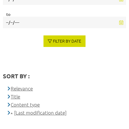
to
FILTER BY DATE
SORT BY :
Relevance
Title
Content type
[Last modification date]