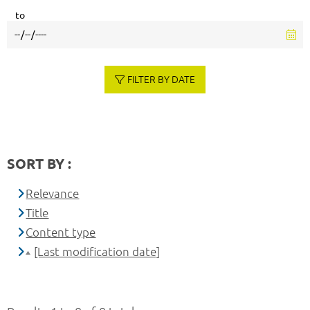
to
FILTER BY DATE
SORT BY :
Relevance
Title
Content type
[Last modification date]