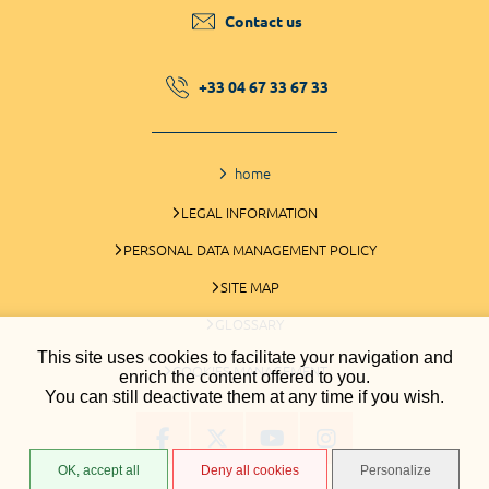
Contact us
+33 04 67 33 67 33
home
LEGAL INFORMATION
PERSONAL DATA MANAGEMENT POLICY
SITE MAP
GLOSSARY
This site uses cookies to facilitate your navigation and
COOKIES MANAGEMENT
enrich the content offered to you.
You can still deactivate them at any time if you wish.
OK, accept all
Deny all cookies
Personalize