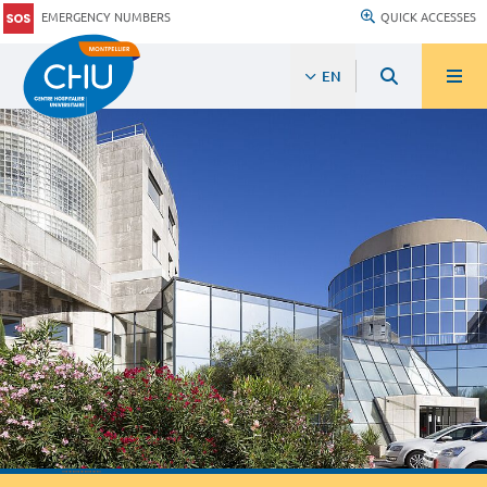
EMERGENCY NUMBERS
QUICK ACCESSES
EN