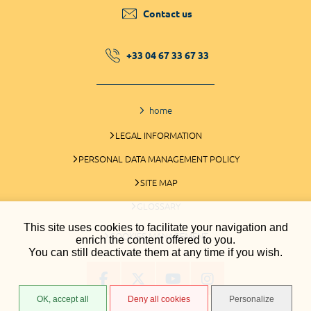
Contact us
+33 04 67 33 67 33
home
LEGAL INFORMATION
PERSONAL DATA MANAGEMENT POLICY
SITE MAP
GLOSSARY
This site uses cookies to facilitate your navigation and
COOKIES MANAGEMENT
enrich the content offered to you.
You can still deactivate them at any time if you wish.
OK, accept all
Deny all cookies
Personalize