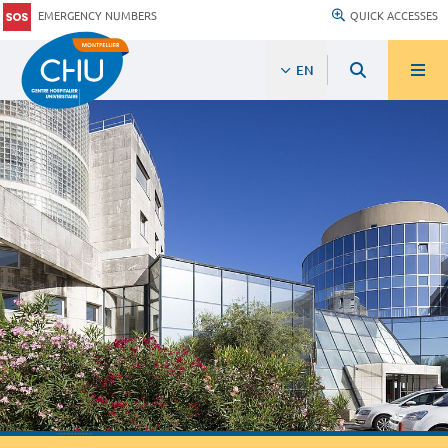
EMERGENCY NUMBERS
QUICK ACCESSES
EN