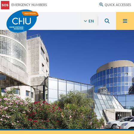
EMERGENCY NUMBERS
QUICK ACCESSES
EN