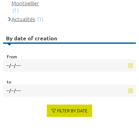
Montpellier
(1)
Actualités
(1)
By date of creation
From
to
FILTER BY DATE