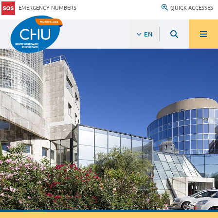
EMERGENCY NUMBERS
QUICK ACCESSES
EN