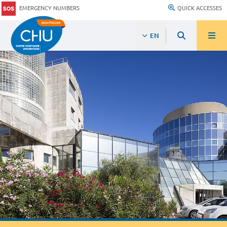
EMERGENCY NUMBERS
QUICK ACCESSES
EN