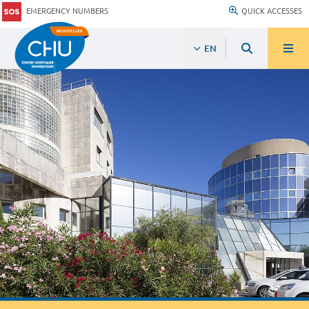
EMERGENCY NUMBERS
QUICK ACCESSES
EN