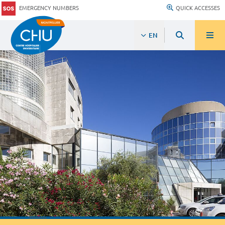
EMERGENCY NUMBERS
QUICK ACCESSES
EN