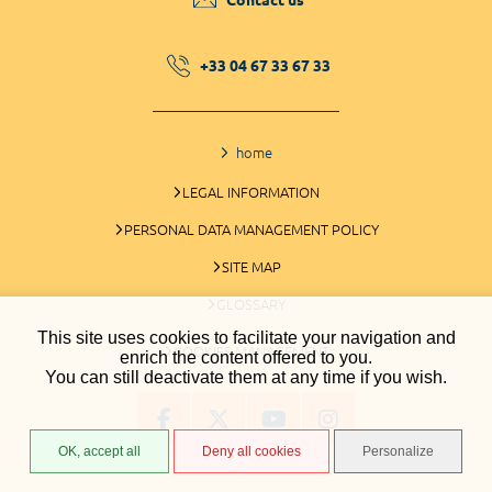
+33 04 67 33 67 33
home
LEGAL INFORMATION
PERSONAL DATA MANAGEMENT POLICY
SITE MAP
GLOSSARY
This site uses cookies to facilitate your navigation and
COOKIES MANAGEMENT
enrich the content offered to you.
You can still deactivate them at any time if you wish.
OK, accept all
Deny all cookies
Personalize