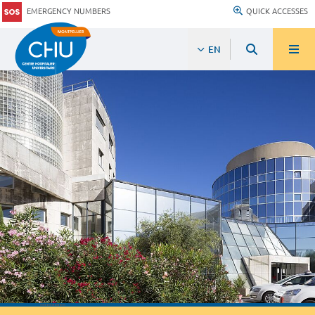
EMERGENCY NUMBERS
QUICK ACCESSES
EN