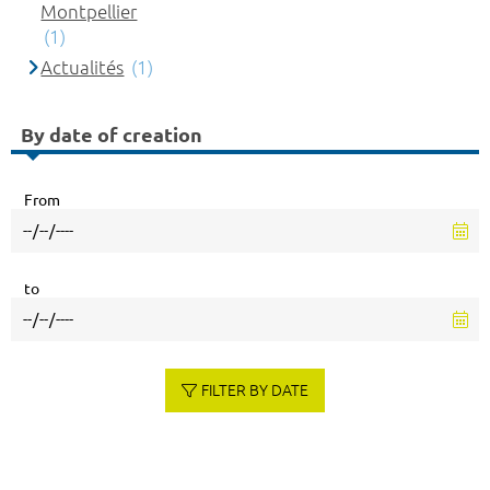
Montpellier
(1)
Actualités
(1)
By date of creation
From
to
FILTER BY DATE