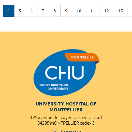
5
6
7
8
9
10
11
12
13
UNIVERSITY HOSPITAL OF
MONTPELLIER
191 avenue du Doyen Gaston Giraud
34295 MONTPELLIER cedex 5
Contact us