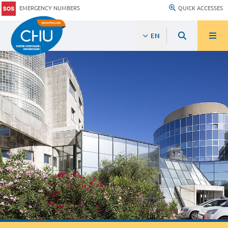
EMERGENCY NUMBERS
QUICK ACCESSES
EN