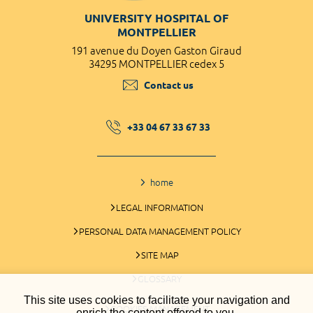
UNIVERSITY HOSPITAL OF
MONTPELLIER
191 avenue du Doyen Gaston Giraud
34295 MONTPELLIER cedex 5
Contact us
+33 04 67 33 67 33
home
LEGAL INFORMATION
PERSONAL DATA MANAGEMENT POLICY
SITE MAP
GLOSSARY
This site uses cookies to facilitate your navigation and
COOKIES MANAGEMENT
enrich the content offered to you.