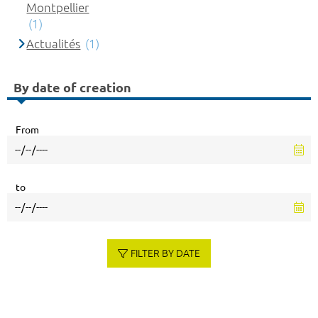
Montpellier
(1)
Actualités
(1)
By date of creation
From
to
FILTER BY DATE