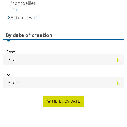
Montpellier
(1)
Actualités
(1)
By date of creation
From
to
FILTER BY DATE