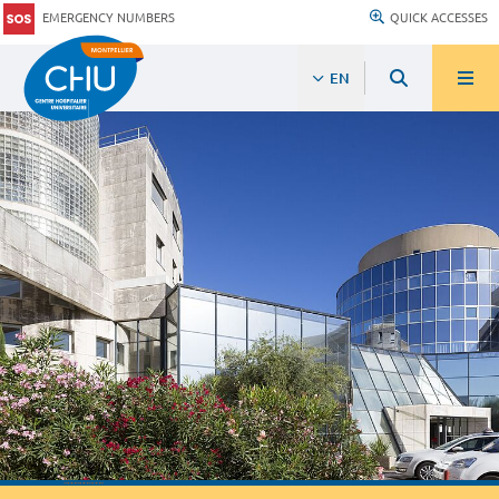
EMERGENCY NUMBERS
QUICK ACCESSES
EN