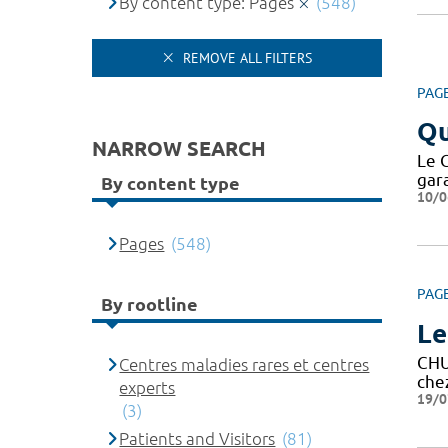
By content type: Pages
(548)
REMOVE ALL FILTERS
PAG
Qu
NARROW SEARCH
Le 
gar
By content type
10/0
Pages
(548)
PAG
By rootline
Le
CH
Centres maladies rares et centres
che
experts
19/0
(3)
Patients and Visitors
(81)