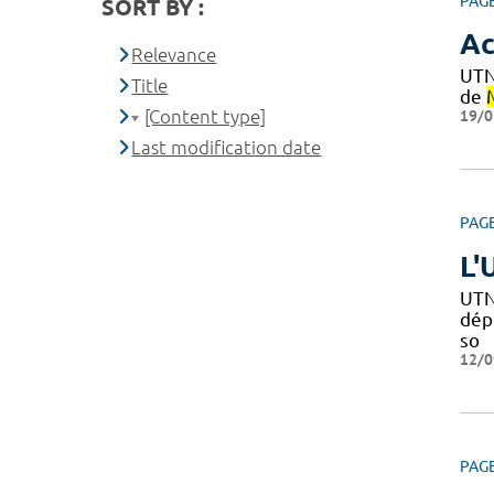
PAG
SORT BY :
Ac
Relevance
UTN
Title
de
[Content type]
19/0
Last modification date
PAG
L'
UTN
dépi
so
12/0
PAG