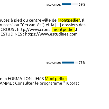
relevance:
59%
nutes à pied du centre-ville de
Montpellier
. Il
urces" ou “Cervantès”) et la [...] dossiers des
. CROUS : http://www.crous-
montpellier
.fr
 ESTUDINES : https://www.estudines.com
relevance:
75%
de la FORMATION : IFMS
Montpellier
GRAMME : Consulter le programme "Tutorat