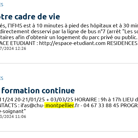
ES
tre cadre de vie
és, l'IFMS est à 10 minutes à pied des hôpitaux et à 30 mi
directement desservi par la ligne de bus n°7 (arrêt "Les so
ataires afin d’obtenir un logement du parc privé ou public
ACE ETUDIANT : http://espace-etudiant.com RESIDENCES
7/2024 12:26
ES
 formation continue
11/24 20-21/01/25 + 03/03/25 HORAIRE : 9h à 17h LIEU 
TACTS : ifas@chu-
montpellier
.fr - 04 67 33 88 45 PRO
e-soignant"
3/2024 11:06