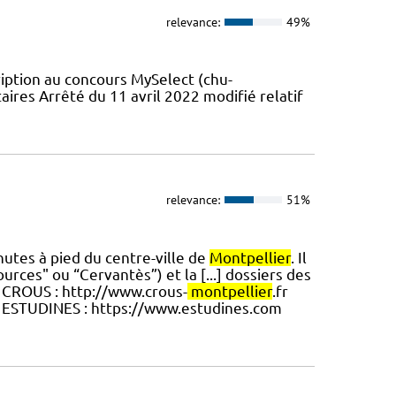
relevance:
49%
ription au concours MySelect (chu-
taires Arrêté du 11 avril 2022 modifié relatif
relevance:
51%
nutes à pied du centre-ville de
Montpellier
. Il
urces" ou “Cervantès”) et la [...] dossiers des
. CROUS : http://www.crous-
montpellier
.fr
 ESTUDINES : https://www.estudines.com