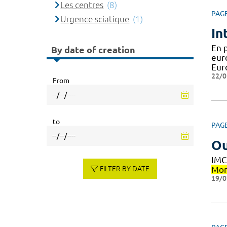
Les centres
(8)
PAG
Urgence sciatique
(1)
In
En 
By date of creation
eur
Eur
22/0
From
to
PAG
Ou
IMC
FILTER BY DATE
Mon
19/0