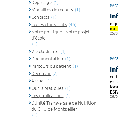
Dépistage
(1)
PAG
Modalités de recours
(1)
In
Contacts
(1)
n.g
Ecoles et instituts
(46)
mon
Notre politique - Notre projet
25/0
d'école
(1)
Vie étudiante
(4)
Documentation
(1)
PAG
Parcours du patient
(1)
In
Découvrir
(2)
cult
Accueil
(1)
est 
loc
Outils pratiques
(1)
ESP
Les publications
(1)
26/0
L'Unité Transversale de Nutrition
du CHU de Montpellier
(1)