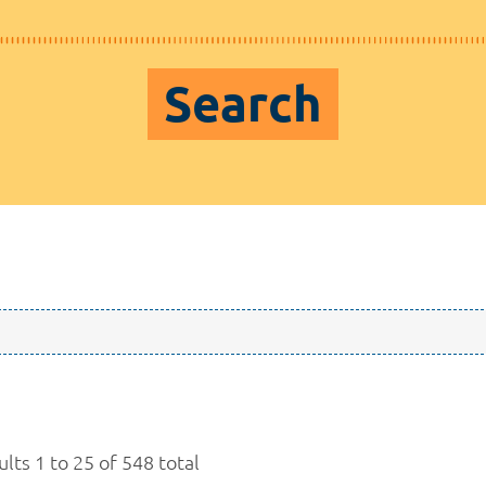
Search
lts 1 to 25 of 548 total