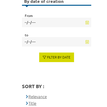
By date of creation
From
to
FILTER BY DATE
SORT BY :
Relevance
Title