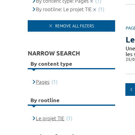
By content type: Pages
(1)
By rootline: Le projet TIE
(1)
REMOVE ALL FILTERS
PAG
Le
Une 
NARROW SEARCH
les
25/0
By content type
Pages
(1)
By rootline
Le projet TIE
(1)