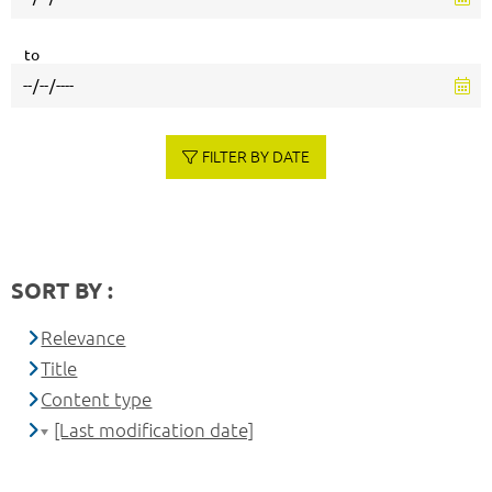
to
FILTER BY DATE
SORT BY :
Relevance
Title
Content type
[Last modification date]