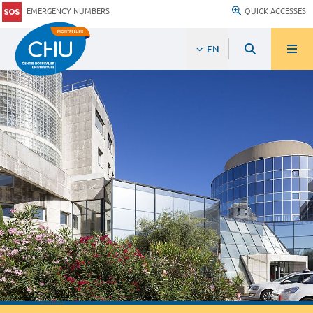
EMERGENCY NUMBERS
QUICK ACCESSES
EN