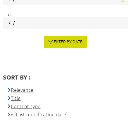
to
FILTER BY DATE
SORT BY :
Relevance
Title
Content type
[Last modification date]