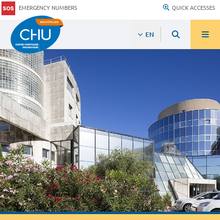
EMERGENCY NUMBERS
QUICK ACCESSES
EN