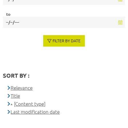
to
FILTER BY DATE
SORT BY :
Relevance
Title
[Content type]
Last modification date