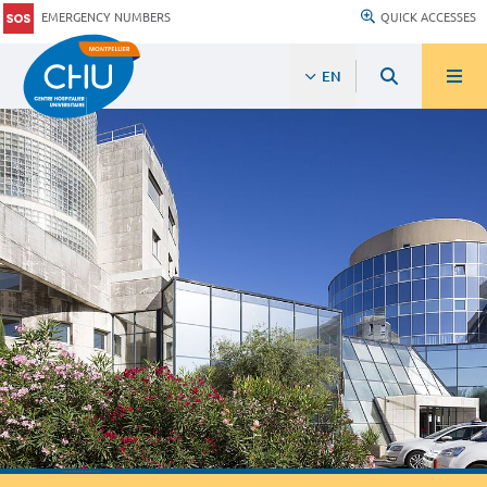
EMERGENCY NUMBERS
QUICK ACCESSES
EN