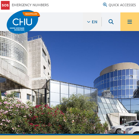
EMERGENCY NUMBERS
QUICK ACCESSES
EN