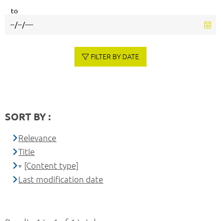
to
FILTER BY DATE
SORT BY :
Relevance
Title
[Content type]
Last modification date