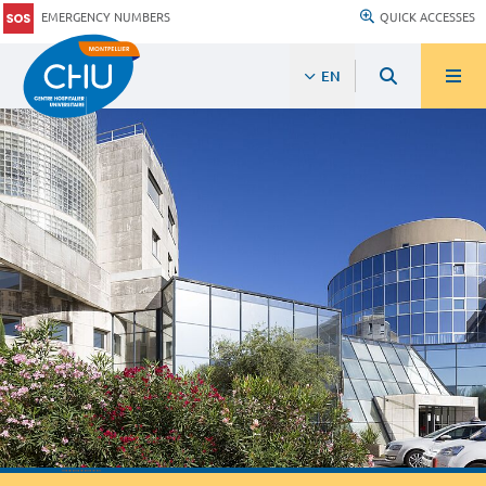
EMERGENCY NUMBERS
QUICK ACCESSES
EN