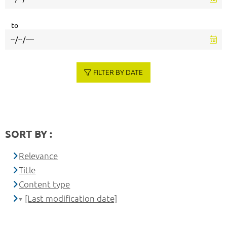
to
FILTER BY DATE
SORT BY :
Relevance
Title
Content type
[Last modification date]