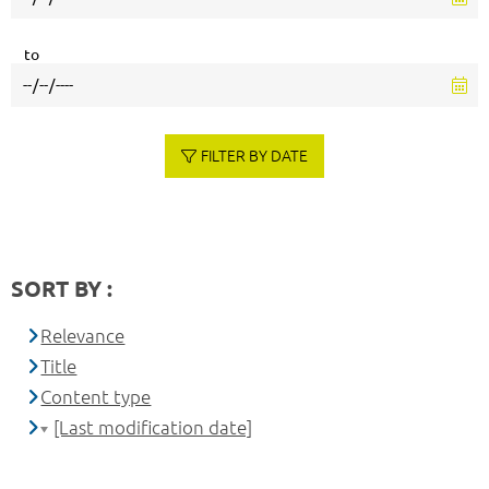
to
FILTER BY DATE
SORT BY :
Relevance
Title
Content type
[Last modification date]