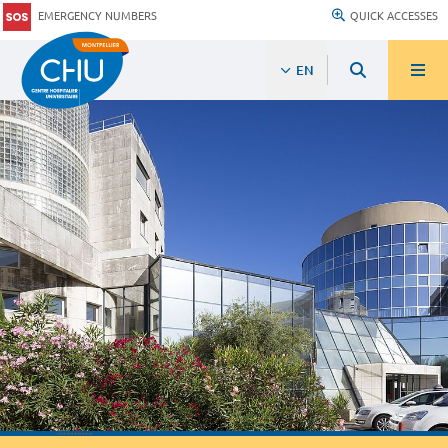
EMERGENCY NUMBERS
QUICK ACCESSES
EN