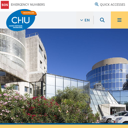
EMERGENCY NUMBERS
QUICK ACCESSES
EN