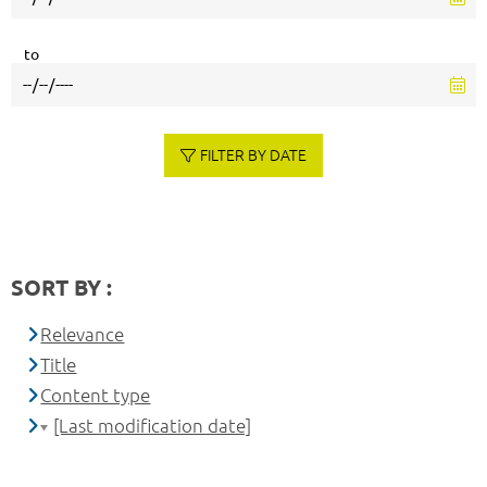
to
FILTER BY DATE
SORT BY :
Relevance
Title
Content type
[Last modification date]