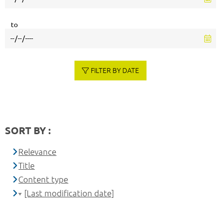
to
FILTER BY DATE
SORT BY :
Relevance
Title
Content type
[Last modification date]