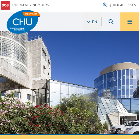
EMERGENCY NUMBERS
QUICK ACCESSES
EN