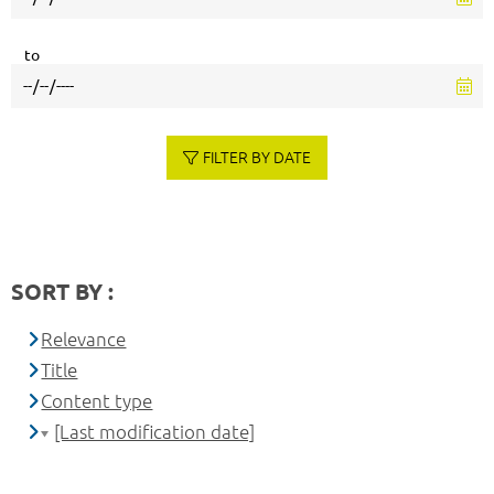
to
FILTER BY DATE
SORT BY :
Relevance
Title
Content type
[Last modification date]