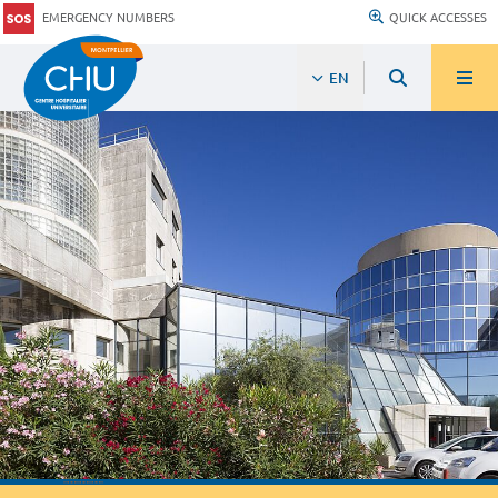
EMERGENCY NUMBERS
QUICK ACCESSES
EN