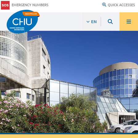
EMERGENCY NUMBERS
QUICK ACCESSES
EN