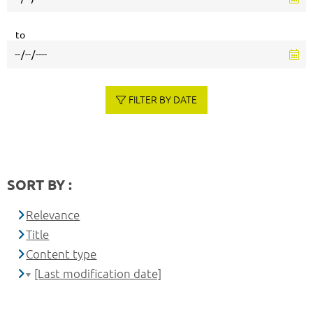
to
FILTER BY DATE
SORT BY :
Relevance
Title
Content type
[Last modification date]