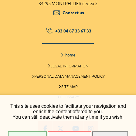
34295 MONTPELLIER cedex 5
Contact us
+33 04 67 33 67 33
home
LEGAL INFORMATION
PERSONAL DATA MANAGEMENT POLICY
SITE MAP
GLOSSARY
This site uses cookies to facilitate your navigation and
COOKIES MANAGEMENT
enrich the content offered to you.
You can still deactivate them at any time if you wish.