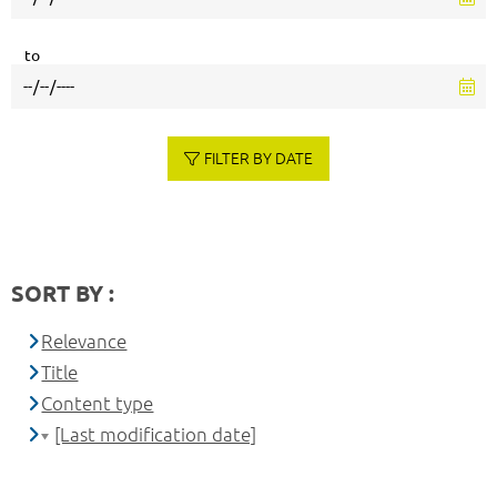
to
FILTER BY DATE
SORT BY :
Relevance
Title
Content type
[Last modification date]