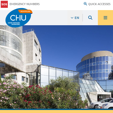
EMERGENCY NUMBERS
QUICK ACCESSES
EN