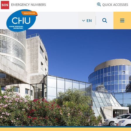
EMERGENCY NUMBERS
QUICK ACCESSES
EN