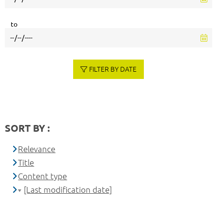
to
FILTER BY DATE
SORT BY :
Relevance
Title
Content type
[Last modification date]